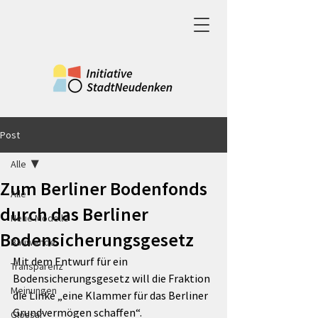
Post
Alle
Zum Berliner Bodenfonds
Alle
durch das Berliner
Neue Modelle
Bodensicherungsgesetz
Bauwende
Mit dem Entwurf für ein 
Transparenz
Bodensicherungsgesetz will die Fraktion 
Meinungen
die Linke „eine Klammer für das Berliner 
Grundvermögen schaffen“.
Glossar