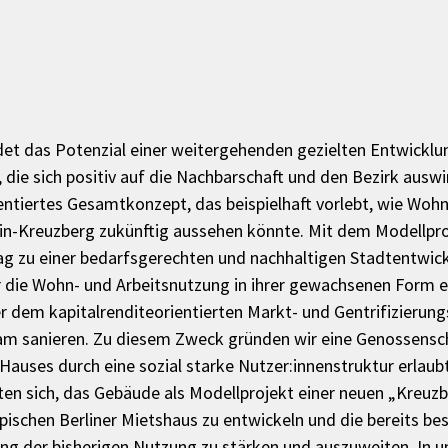
ldet das Potenzial einer weitergehenden gezielten Entwickl
die sich positiv auf die Nachbarschaft und den Bezirk auswir
entiertes Gesamtkonzept, das beispielhaft vorlebt, wie Wohn
ain-Kreuzberg zukünftig aussehen könnte. Mit dem Modellpro
rag zu einer bedarfsgerechten und nachhaltigen Stadtentwickl
die Wohn- und Arbeitsnutzung in ihrer gewachsenen Form e
r dem kapitalrenditeorientierten Markt- und Gentrifizierun
m sanieren. Zu diesem Zweck gründen wir eine Genossenscha
auses durch eine sozial starke Nutzer:innenstruktur erlaubt
hten sich, das Gebäude als Modellprojekt einer neuen „Kreuzb
pischen Berliner Mietshaus zu entwickeln und die bereits be
ng der bisherigen Nutzung zu stärken und auszuweiten. In 