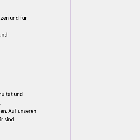
zen und für 
und 
uität und 
 
en. Auf unseren 
r sind 