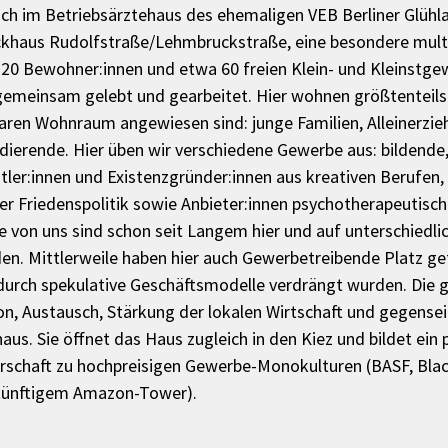
ich im Betriebsärztehaus des ehemaligen VEB Berliner Glüh
khaus Rudolfstraße/Lehmbruckstraße, eine besondere multik
20 Bewohner:innen und etwa 60 freien Klein- und Kleinstge
 gemeinsam gelebt und gearbeitet. Hier wohnen größtenteils 
baren Wohnraum angewiesen sind: junge Familien, Alleinerzie
udierende. Hier üben wir verschiedene Gewerbe aus: bildende,
er:innen und Existenzgründer:innen aus kreativen Berufen,
er Friedenspolitik sowie Anbieter:innen psychotherapeutisch
e von uns sind schon seit Langem hier und auf unterschiedli
en. Mittlerweile haben hier auch Gewerbetreibende Platz ge
durch spekulative Geschäftsmodelle verdrängt wurden. Die 
n, Austausch, Stärkung der lokalen Wirtschaft und gegenseit
aus. Sie öffnet das Haus zugleich in den Kiez und bildet ein p
rschaft zu hochpreisigen Gewerbe-Monokulturen (BASF, Bla
künftigem Amazon-Tower).