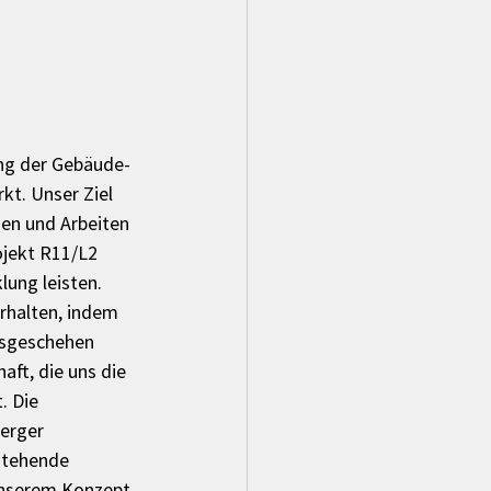
ung der Gebäude- 
kt. Unser Ziel 
en und Arbeiten 
jekt R11/L2 
ung leisten. 
rhalten, indem 
gsgeschehen 
ft, die uns die 
. Die 
erger 
stehende 
unserem Konzept 