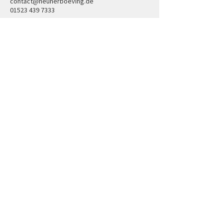
contact@neunerboeving.de
01523 439 7333
Eingereicht am:
13.09.2019
Erste Präsentation am 30.⋅ Runden Tisch am:
29.11.2019
< Zurück
Nächste >
Folge uns
Newsletter bestellen