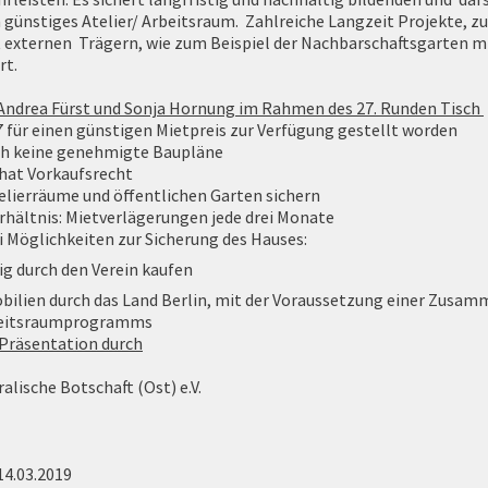
 günstiges Atelier/ Arbeitsraum. Zahlreiche Langzeit Projekte, zu
 externen Trägern, wie zum Beispiel der Nachbarschaftsgarten mi
rt.
Andrea Fürst und Sonja Hornung im Rahmen des 27. Runden Tisch
7 für einen günstigen Mietpreis zur Verfügung gestellt worden
h keine genehmigte Baupläne
hat Vorkaufsrecht
telierräume und öffentlichen Garten sichern
rhältnis: Mietverlägerungen jede drei Monate
 Möglichkeiten zur Sicherung des Hauses:
g durch den Verein kaufen
bilien durch das Land Berlin, mit der Voraussetzung einer Zusam
beitsraumprogramms
 Präsentation durch
alische Botschaft (Ost) e.V.
14.03.2019