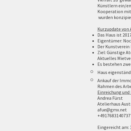
Künstlern ein/en
Kooperation mit
wurden konzipie
Kurzupdate von 
Das Haus ist 201
Eigentümer: Noc
Der Kunstverein 
Ziel: Günstige A
Aktuelles Mietve
Es bestehen zwei
Haus eigenständi
Ankauf der Immo
Rahmen des Ar
Einreichung und
Andrea Fürst
Atelierhaus Austr
afue@gmx.net
+4917683140737
Eingereicht am: 