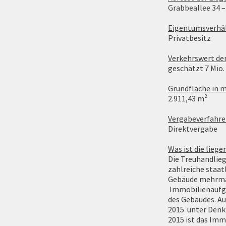
Grabbeallee 34 –
Eigentumsverhäl
Privatbesitz
Verkehrswert der
geschätzt 7 Mio.
Grundfläche in m
2.911,43 m²
Vergabeverfahre
Direktvergabe
Was ist die lieg
Die Treuhandlieg
zahlreiche staa
Gebäude mehrmal
Immobilienaufgab
des Gebäudes. Au
2015 unter Denkm
2015 ist das Im