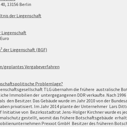
 40, 13156 Berlin
tnis der Liegenschaft
 Liegenschaft
 Euro
² der Liegenschaft (BGF)
n/geplantes Vergabeverfahren
enschaftspolitische Problemlage?
enschaftsgesellschaft TLG übernahm die frühere australische Bots
tliche Immobilien der untergegangenen DDR verkaufte. Nach 1996
s den Besitzer. Das Gebäude wurde im Jahr 2010 von der Bundesa
en privatisiert. Im Jahr 2014 plante der Unternehmer Lars Dittr
f Initiative von Bezirksstadtrat Jens-Holger Kirchner wurde es j
alschutz gestellt, womit das frühere Botschaftsgebäude erhalte
mobilienunternehmen Prexxot GmbH Besitzer des früheren Botsch