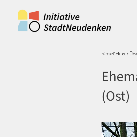
< zurück zur Übe
Ehema
(Ost)