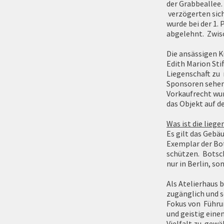
der Grabbeallee.
verzögerten sich
wurde bei der 1.
abgelehnt. Zwisc
Die ansässigen K
Edith Marion Sti
Liegenschaft zu 
Sponsoren sehen 
Vorkaufrecht wu
das Objekt auf 
Was ist die lieg
Es gilt das Gebä
Exemplar der Bot
schützen. Botsch
nur in Berlin, s
Als Atelierhaus 
zugänglich und s
Fokus von Führun
und geistig eine
Vielfalt zu gewä