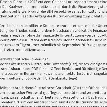
 Dessen Pläne, bis 2018 auf dem Gelände Luxusappartements einz
. Der Kaufwert der Immobilie hat sich durch die Finanzierung sta
 Prüfung auf Erwerb durch die BIM respektive Senat für Kultur und
henzeitlich liegt der Antrag der Kulturverwaltung zum 2. Mal zur
ünstler haben detaillierte Konzepte erarbeitet, um mit der Unte
ftung, der Triodos Bank und dem Mietshäusersyndikat die Finanzie
realisieren, aber ohne die finanzielle Unterstützung von der Stad
wir nicht diesen Ort vor dem Kauf des Meistbietenden zu sichern
rde uns vom Eigentümer mündlich bis September 2019 zugesproc
den freien Immobilienmarkt.
enschaftspolitische Forderung?
ude des Atelierhaus Australische Botschaft (Ost), dieses einzige z
schaftsbauten der DDR für die Öffentlichkeit und für künftige Ge
aftsbauten in Berlin – Pankow sind architekturhistorisch singulär
ondern weltweit. (Studie der TU (Denkmalpflege)
bleibt das Atelierhaus Australische Botschaft (Ost) der Öffentlich
ein historischer Wert wird gepflegt, unterstützt und verbreitet u
gen, wissenschaftlichen Arbeiten und Ausstellungen. Das Haus b
n idealen Ort, um den Austausch von Kunst und Kultur und die sozia
hrleisten. Es sichert langfristig und nachhaltig bildenden und da