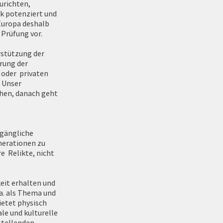
urichten,
rk potenziert und
 Europa deshalb
 Prüfung vor.
rstützung der
rung der
t oder privaten
. Unser
hen, danach geht
ugängliche
nerationen zu
e Relikte, nicht
keit erhalten und
.a. als Thema und
ietet physisch
le und kulturelle
rstellenden