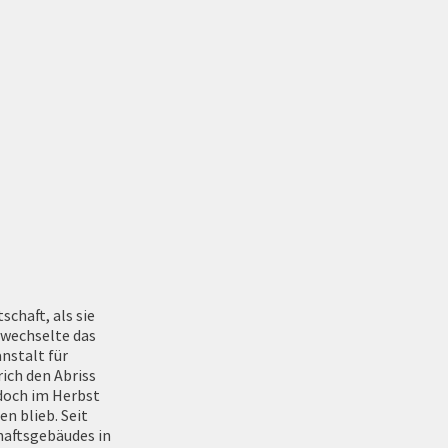
chaft, als sie
 wechselte das
nstalt für
ich den Abriss
edoch im Herbst
n blieb. Seit
aftsgebäudes in